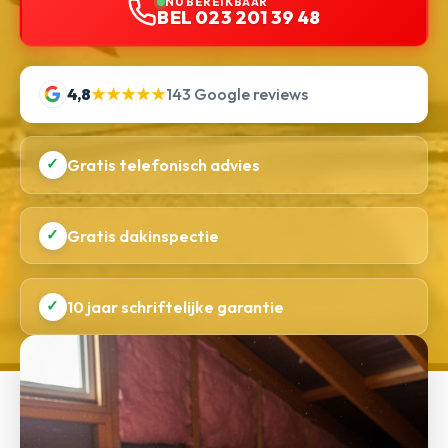
NU BEREIKBAAR
BEL 023 201 39 48
4,8
★★★★★
143 Google reviews
✓
Gratis telefonisch advies
✓
Gratis dakinspectie
✓
10 jaar schriftelijke garantie