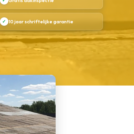
✓
Gratis dakinspectie
✓
10 jaar schriftelijke garantie