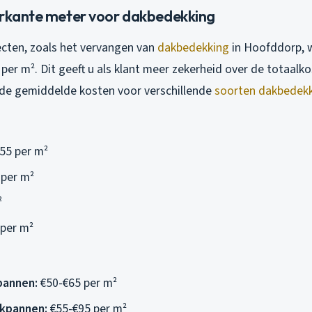
erkante meter voor dakbedekking
ecten, zoals het vervangen van
dakbedekking
in Hoofddorp, 
 per m². Dit geeft u als klant meer zekerheid over de totaalk
 de gemiddelde kosten voor verschillende
soorten dakbedek
55 per m²
 per m²
²
per m²
pannen:
€50-€65 per m²
kpannen:
€55-€95 per m²