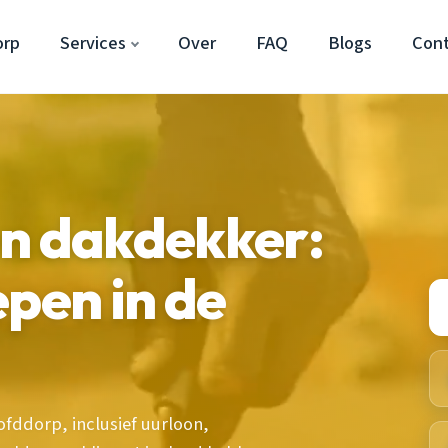
orp
Services
Over
FAQ
Blogs
Con
en dakdekker:
epen in de
fddorp, inclusief uurloon,