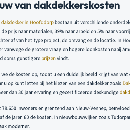
uw van dakdekkerskosten
n
dakdekker in Hoofddorp
bestaan uit verschillende onderde
de prijs naar materialen, 39% naar arbeid en 5% naar voorri
hter af van het type project, de omvang en de locatie. In H
r vanwege de grotere vraag en hogere loonkosten nabij Ams
ad soms gunstigere
prijzen
vindt.
we de kosten op, zodat u een duidelijk beeld krijgt van wat er
 u op kunt letten bij het kiezen van een dakdekker zoals
Dak
meer dan 30 jaar ervaring en gecertificeerde deskundige
dakd
 79.650 inwoners en grenzend aan Nieuw-Vennep, beïnvloede
af de jaren 60 de kosten. In nieuwbouwwijken zoals Tudorpar
vaak moderner.