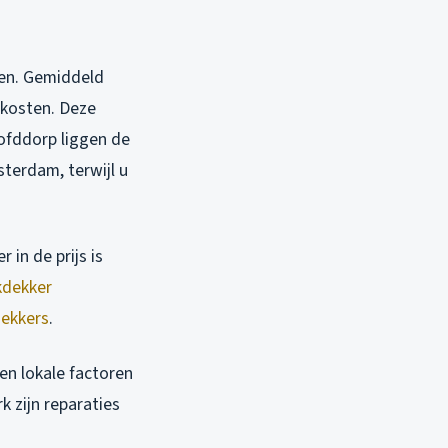
len. Gemiddeld
jkosten. Deze
oofddorp liggen de
terdam, terwijl u
 in de prijs is
dekker
ekkers
.
n lokale factoren
k zijn reparaties