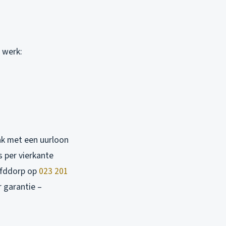
 werk:
ak met een uurloon
s per vierkante
ofddorp op
023 201
r garantie –