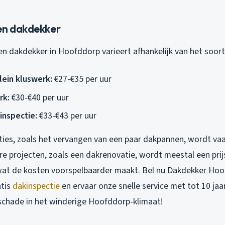
en dakdekker
en dakdekker in Hoofddorp varieert afhankelijk van het soort
lein kluswerk:
€27-€35 per uur
rk:
€30-€40 per uur
inspectie:
€33-€43 per uur
aties, zoals het vervangen van een paar dakpannen, wordt va
re projecten, zoals een dakrenovatie, wordt meestal een prij
wat de kosten voorspelbaarder maakt. Bel nu Dakdekker Ho
atis
dakinspectie
en ervaar onze snelle service met tot 10 jaa
chade in het winderige Hoofddorp-klimaat!