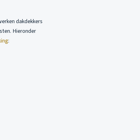
werken dakdekkers
osten. Hieronder
king
: