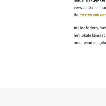
helder
dakdekker 
verwachten en hoe 
de
Kosten van ee
In Hoofddorp, met
het lokale klimaat
meer wind en gelui