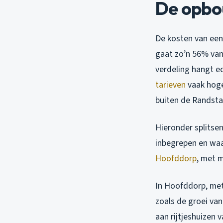
De opbo
De kosten van ee
gaat zo’n 56% van 
verdeling hangt ec
tarieven
vaak hoge
buiten de Randst
Hieronder splitsen 
inbegrepen en waar
Hoofddorp
, met 
In Hoofddorp, met
zoals de groei van
aan rijtjeshuizen 