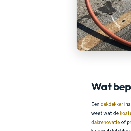
Wat bep
Een
dakdekker
ins
weet wat de
kost
dakrenovatie
of p