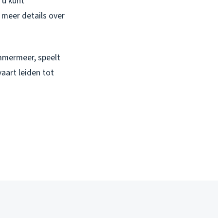
 u kunt
 meer details over
mmermeer, speelt
aart leiden tot