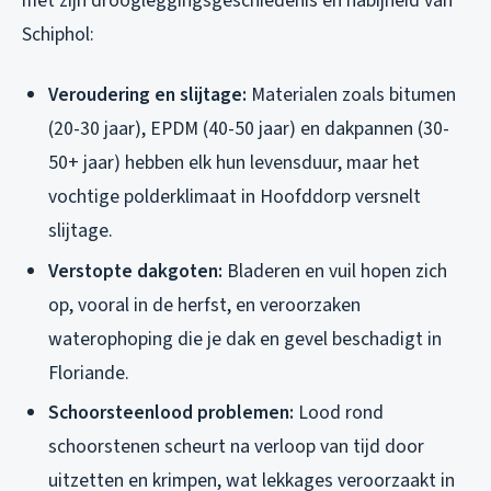
met zijn droogleggingsgeschiedenis en nabijheid van
Schiphol:
Veroudering en slijtage:
Materialen zoals bitumen
(20-30 jaar), EPDM (40-50 jaar) en dakpannen (30-
50+ jaar) hebben elk hun levensduur, maar het
vochtige polderklimaat in Hoofddorp versnelt
slijtage.
Verstopte dakgoten:
Bladeren en vuil hopen zich
op, vooral in de herfst, en veroorzaken
waterophoping die je dak en gevel beschadigt in
Floriande.
Schoorsteenlood problemen:
Lood rond
schoorstenen scheurt na verloop van tijd door
uitzetten en krimpen, wat lekkages veroorzaakt in