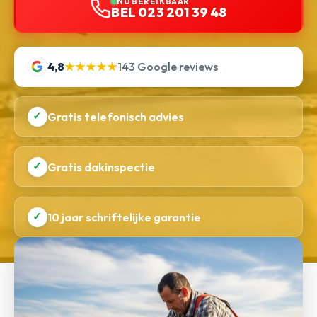
NU BEREIKBAAR
BEL 023 201 39 48
4,8
★★★★★
143 Google reviews
✓
Gratis telefonisch advies
✓
Gratis dakinspectie
✓
10 jaar schriftelijke garantie