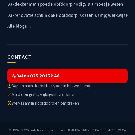
Dakdekker met spoed Hoofddorp nodig? Dit moet je weten
Dakrenovatie schuin dak Hoofddorp: Kosten &amp; werkwijze
Alle blogs →
CONTACT
Bel nu 023 201 39 48
Dag en nacht bereikbaar, ook in het weekend
Altijd een gratis, vrijblijvende offerte
Werkzaam in Hoofddorp en omstreken
© 1992–2026
Dakdekker Hoofddorp
· KvK 86263412 · BTW NL004218909B57