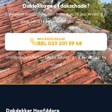
Daklekkage of dakschade?
Dakdekker Hoofddorp met meer dan 30 jaar ervaring is
klaar om u te helpen. Bel ons vandaag.
NU BEREIKBAAR
BEL 023 201 39 48
Vrijblijvende offerte · Gratis advies · 24/7 bereikbaar bij
spoed
Dakdekker Hoofddorp