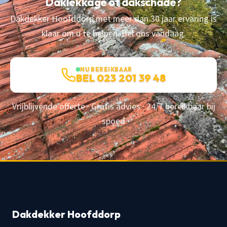
Daklekkage of dakschade?
Dakdekker Hoofddorp met meer dan 30 jaar ervaring is
klaar om u te helpen. Bel ons vandaag.
NU BEREIKBAAR
BEL 023 201 39 48
Vrijblijvende offerte · Gratis advies · 24/7 bereikbaar bij
spoed
Dakdekker Hoofddorp