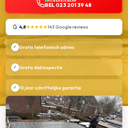
NU BEREIKBAAR
BEL 023 201 39 48
4,8
★★★★★
143 Google reviews
✓
Gratis telefonisch advies
✓
Gratis dakinspectie
✓
10 jaar schriftelijke garantie