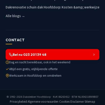
Dakrenovatie schuin dak Hoofddorp: Kosten &amp; werkwijze
Alle blogs →
CONTACT
Bel nu 023 201 39 48
Dag en nacht bereikbaar, ook in het weekend
Altijd een gratis, vrijblijvende offerte
Werkzaam in Hoofddorp en omstreken
© 1992–2026
Dakdekker Hoofddorp
· KvK 86263412 · BTW NL004218909B57
Privacybeleid
·
Algemene voorwaarden
·
Cookies
·
Disclaimer
·
Sitemap