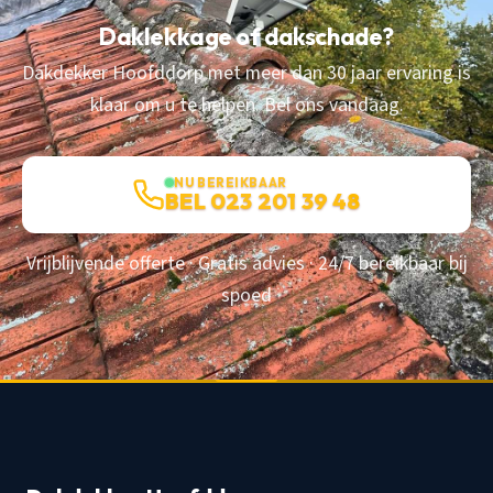
Daklekkage of dakschade?
Dakdekker Hoofddorp met meer dan 30 jaar ervaring is
klaar om u te helpen. Bel ons vandaag.
NU BEREIKBAAR
BEL 023 201 39 48
Vrijblijvende offerte · Gratis advies · 24/7 bereikbaar bij
spoed