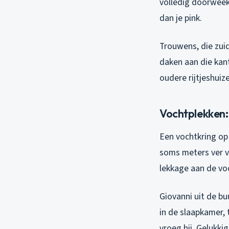
volledig doorweek
dan je pink.
Trouwens, die zuid
daken aan die kant
oudere rijtjeshuiz
Vochtplekken: 
Een vochtkring op 
soms meters ver v
lekkage aan de vo
Giovanni uit de b
in de slaapkamer, 
vroeg hij. Gelukki