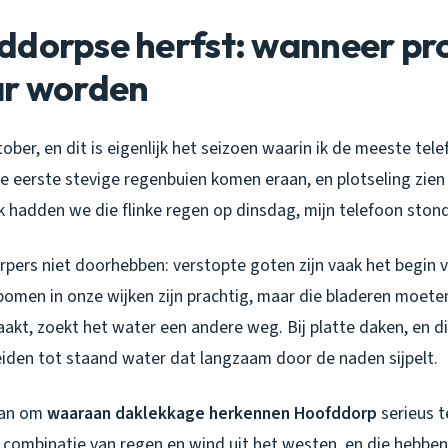
ddorpse herfst: wanneer p
ar worden
ober, en dit is eigenlijk het seizoen waarin ik de meeste tele
de eerste stevige regenbuien komen eraan, en plotseling zie
ek hadden we die flinke regen op dinsdag, mijn telefoon ston
pers niet doorhebben: verstopte goten zijn vaak het begin 
bomen in onze wijken zijn prachtig, maar die bladeren moete
aakt, zoekt het water een andere weg. Bij platte daken, en d
eiden tot staand water dat langzaam door de naden sijpelt.
aan om
waaraan daklekkage herkennen Hoofddorp
serieus t
e combinatie van regen en wind uit het westen, en die hebbe