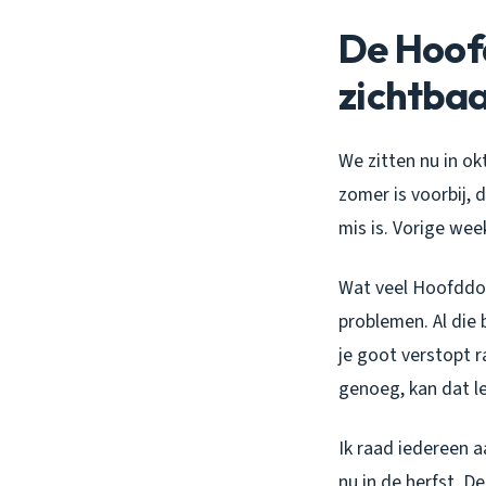
De Hoof
zichtba
We zitten nu in okt
zomer is voorbij, 
mis is. Vorige we
Wat veel Hoofddor
problemen. Al die 
je goot verstopt r
genoeg, kan dat l
Ik raad iedereen 
nu in de herfst. D