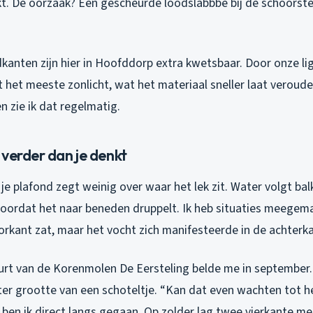
t. De oorzaak? Een gescheurde loodslabbbe bij de schoorste
kanten zijn hier in Hoofddorp extra kwetsbaar. Door onze lig
 het meeste zonlicht, wat het materiaal sneller laat verouder
en zie ik dat regelmatig.
verder dan je denkt
je plafond zegt weinig over waar het lek zit. Water volgt bal
oordat het naar beneden druppelt. Ik heb situaties meegem
orkant zat, maar het vocht zich manifesteerde in de achterk
uurt van de Korenmolen De Eersteling belde me in september.
ter grootte van een schoteltje. “Kan dat even wachten tot h
g ben ik direct langs gegaan. Op zolder lag twee vierkante me