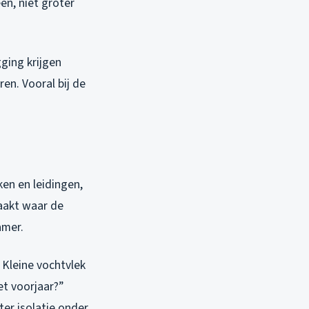
en, niet groter
ging krijgen
en. Vooral bij de
ken en leidingen,
aakt waar de
amer.
 Kleine vochtvlek
et voorjaar?”
ter isolatie onder