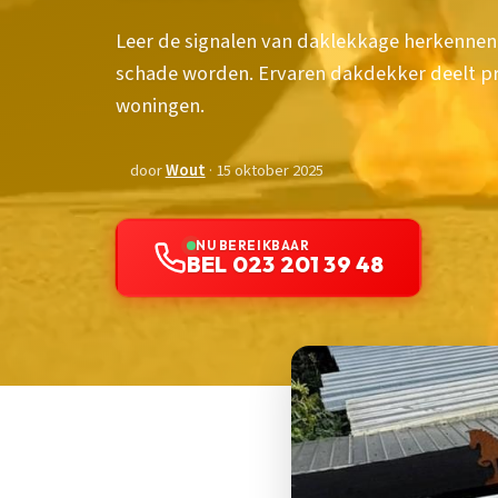
Leer de signalen van daklekkage herkennen
schade worden. Ervaren dakdekker deelt pr
woningen.
door
Wout
· 15 oktober 2025
NU BEREIKBAAR
BEL 023 201 39 48