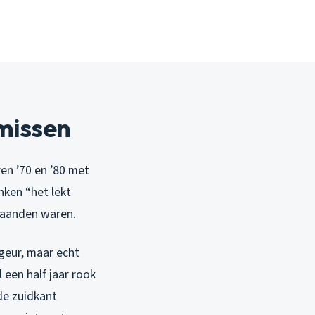
missen
en ’70 en ’80 met
nken “het lekt
 maanden waren.
rgeur, maar echt
l een half jaar rook
de zuidkant