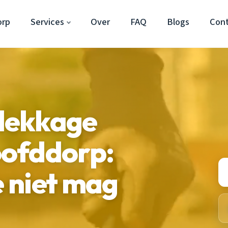
orp
Services
Over
FAQ
Blogs
Con
lekkage
ofddorp:
e niet mag