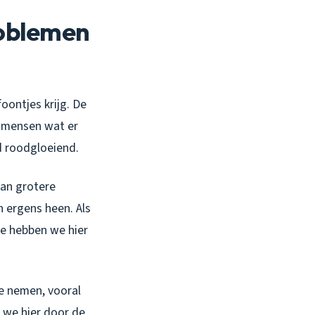
roblemen
foontjes krijg. De
n mensen wat er
d roodgloeiend.
van grotere
n ergens heen. Als
ie hebben we hier
e nemen, vooral
n we hier door de