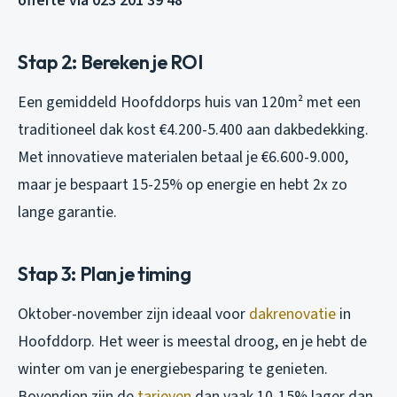
offerte via 023 201 39 48
Stap 2: Bereken je ROI
Een gemiddeld Hoofddorps huis van 120m² met een
traditioneel dak kost €4.200-5.400 aan dakbedekking.
Met innovatieve materialen betaal je €6.600-9.000,
maar je bespaart 15-25% op energie en hebt 2x zo
lange garantie.
Stap 3: Plan je timing
Oktober-november zijn ideaal voor
dakrenovatie
in
Hoofddorp. Het weer is meestal droog, en je hebt de
winter om van je energiebesparing te genieten.
Bovendien zijn de
tarieven
dan vaak 10-15% lager dan