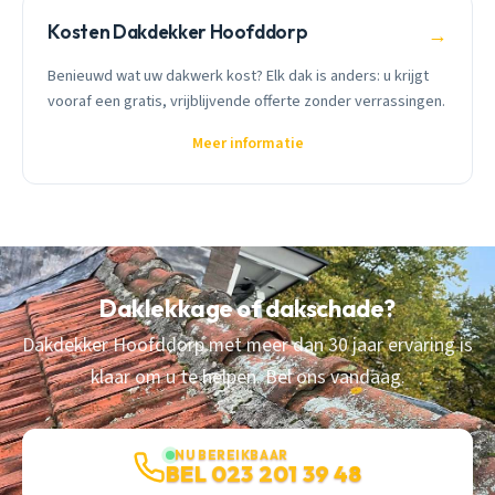
Kosten Dakdekker Hoofddorp
→
Benieuwd wat uw dakwerk kost? Elk dak is anders: u krijgt
vooraf een gratis, vrijblijvende offerte zonder verrassingen.
Meer informatie
Daklekkage of dakschade?
Dakdekker Hoofddorp met meer dan 30 jaar ervaring is
klaar om u te helpen. Bel ons vandaag.
NU BEREIKBAAR
BEL 023 201 39 48