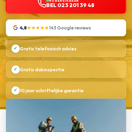
NU BEREIKBAAR
BEL 023 201 39 48
4,8
★★★★★
143 Google reviews
✓
Gratis telefonisch advies
✓
Gratis dakinspectie
✓
10 jaar schriftelijke garantie