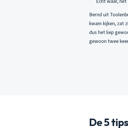
Echt waar, het
Bernd uit Toolenbu
kwam kijken, zat 
dus het liep gewoo
gewoon twee keer 
De 5 tip