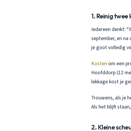
1. Reinig twee 
Iedereen denkt: “I
september, en
na
d
je goot volledig v
Kosten
om een prof
Hoofddorp (12 mete
lekkage kost je g
Trouwens, als je h
Als het blijft sta
2. Kleine sche