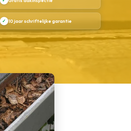
✓
Gratis dakinspectie
✓
10 jaar schriftelijke garantie