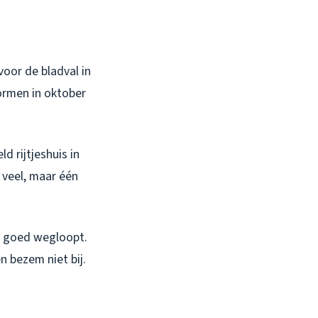
voor
de bladval in
ormen in oktober
d rijtjeshuis in
 veel, maar één
er goed wegloopt.
n bezem niet bij.