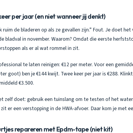
keer per jaar (en niet wanneer jij denkt)
k ruim de bladeren op als ze gevallen zijn.” Fout. Je doet het
e bladval in november. Waarom? Omdat die eerste herfstst
erstoppen als er al wat rommel in zit.
essional te laten reinigen: €12 per meter. Voor een gemiddel
r goot) ben je €144 kwijt. Twee keer per jaar is €288. Klinkt
emiddeld €3.500.
et zelf doet: gebruik een tuinslang om te testen of het wat
an, zit er een verstopping in de HWA-afvoer. Daar kom je met ee
urtjes repareren met Epdm-tape (niet kit)