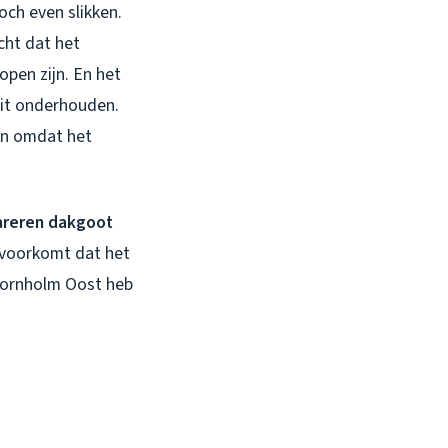
och even slikken.
cht dat het
open zijn. En het
oit onderhouden.
en omdat het
areren dakgoot
e voorkomt dat het
Bornholm Oost heb