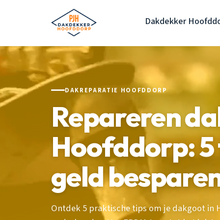
Dakdekker Hoofdd
DAKREPARATIE HOOFDDORP
Repareren da
Hoofddorp: 5 t
geld bespare
Ontdek 5 praktische tips om je dakgoot in