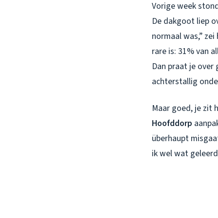
Vorige week stond 
De dakgoot liep ov
normaal was,” zei 
rare is: 31% van 
Dan praat je over
achterstallig onde
Maar goed, je zit 
Hoofddorp
aanpak
überhaupt misgaat
ik wel wat geleerd