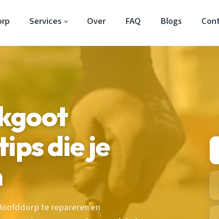
orp
Services
Over
FAQ
Blogs
Con
kgoot
ips die je
n
 Hoofddorp te repareren en