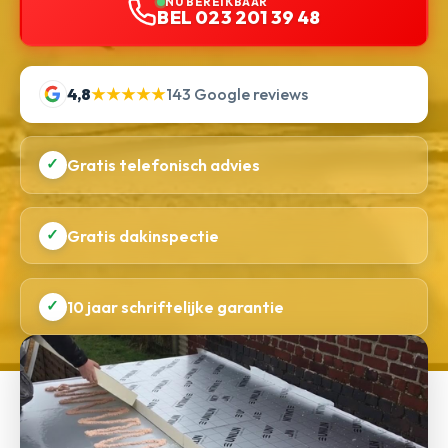
NU BEREIKBAAR
BEL 023 201 39 48
4,8
★★★★★
143 Google reviews
✓
Gratis telefonisch advies
✓
Gratis dakinspectie
✓
10 jaar schriftelijke garantie