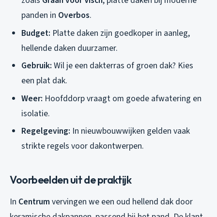
zoals
Graan voor Visch
, platte daken bij moderne
panden in
Overbos
.
Budget:
Platte daken zijn goedkoper in aanleg,
hellende daken duurzamer.
Gebruik:
Wil je een dakterras of groen dak? Kies
een plat dak.
Weer:
Hoofddorp vraagt om goede afwatering en
isolatie.
Regelgeving:
In nieuwbouwwijken gelden vaak
strikte regels voor dakontwerpen.
Voorbeelden uit de praktijk
In
Centrum
vervingen we een oud hellend dak door
keramische dakpannen, passend bij het pand. De klant