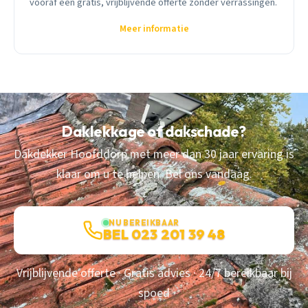
vooraf een gratis, vrijblijvende offerte zonder verrassingen.
Meer informatie
Daklekkage of dakschade?
Dakdekker Hoofddorp met meer dan 30 jaar ervaring is
klaar om u te helpen. Bel ons vandaag.
NU BEREIKBAAR
BEL 023 201 39 48
Vrijblijvende offerte · Gratis advies · 24/7 bereikbaar bij
spoed