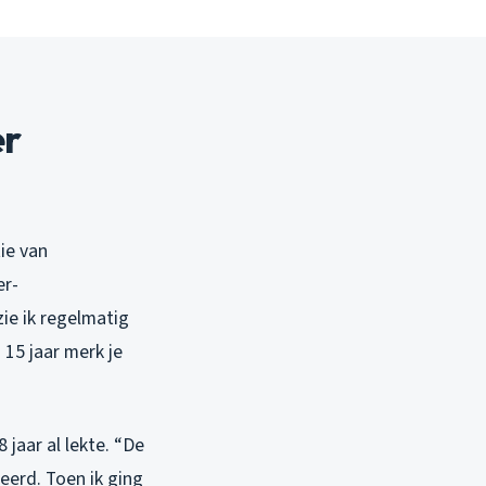
er
tie van
er-
zie ik regelmatig
 15 jaar merk je
jaar al lekte. “De
eerd. Toen ik ging