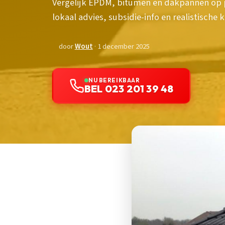
Vergelijk EPDM, bitumen en dakpannen op p
lokaal advies, subsidie-info en realistische 
door
Wout
· 1 december 2025
NU BEREIKBAAR
BEL 023 201 39 48