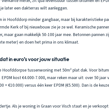
 vierkante meter, zit qua levensduur tussen bitumen en EPDM
 je later een dakterras wilt aanleggen.
jn in Hoofddorp minder gangbaar, maar bij karakteristieke p
mde Kerk of bij nieuwbouw zie je ze wel. Keramische panne
er, maar gaan makkelijk 50-100 jaar mee. Betonnen pannen z
nte meter) en doen het prima in ons klimaat.
at in euro’s voor jouw situatie
 Hoofddorpse tussenwoning met 50m² plat dak. Voor bitume
n. EPDM kost €4.000-7.000, maar reken maar uit: over 50 jaar
00 = €10.000) versus één keer EPDM (€5.500). Dan is de keuz
dertje. Als je woning in Graan voor Visch staat en je verkoopt 