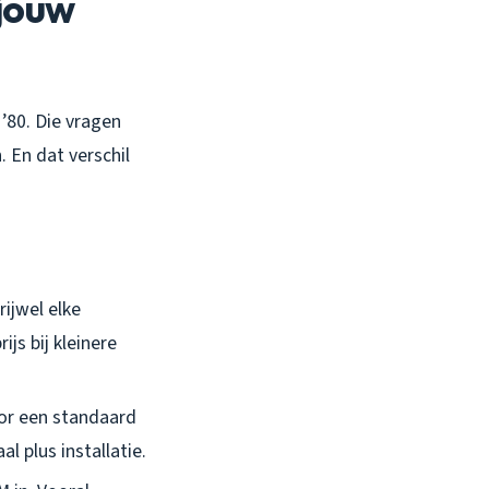
 jouw
 ’80. Die vragen
 En dat verschil
rijwel elke
js bij kleinere
oor een standaard
l plus installatie.