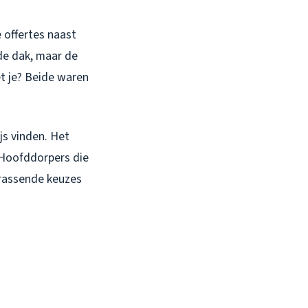
 offertes naast
fde dak, maar de
t je? Beide waren
js vinden. Het
l Hoofddorpers die
rrassende keuzes