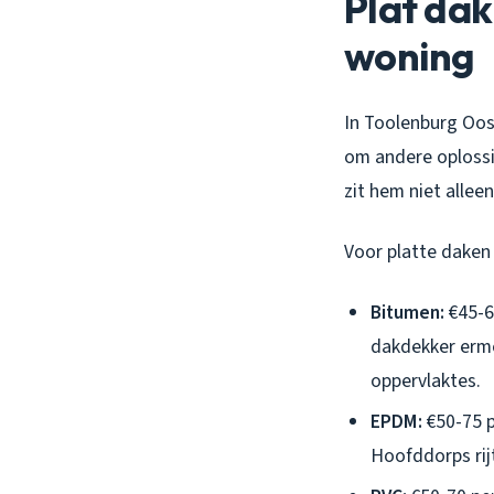
Plat dak
woning
In Toolenburg Oost
om andere oplossi
zit hem niet alleen
Voor platte daken 
Bitumen:
€45-60
dakdekker ermee
oppervlaktes.
EPDM:
€50-75 p
Hoofddorps rijt