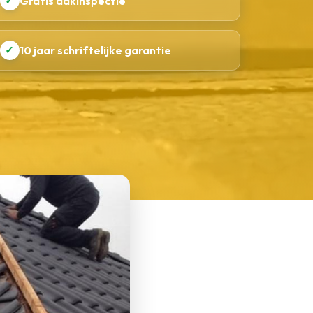
✓
Gratis dakinspectie
✓
10 jaar schriftelijke garantie