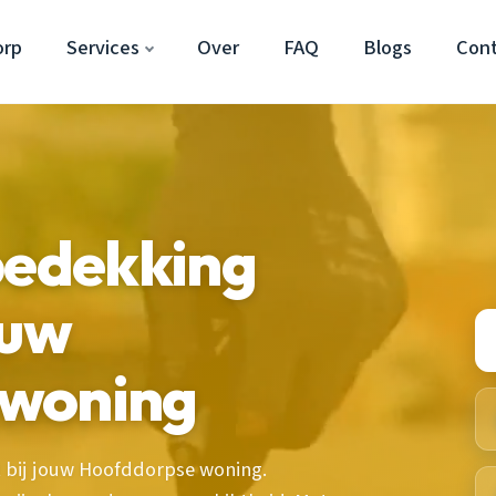
orp
Services
Over
FAQ
Blogs
Con
bedekking
ouw
 woning
 bij jouw Hoofddorpse woning.