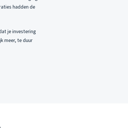
braties hadden de
at je investering
jk meer, te duur