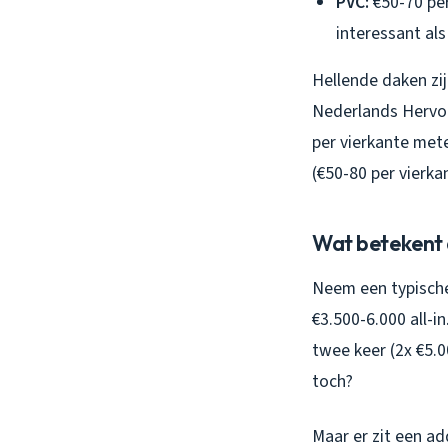
PVC:
€50-70 per
interessant als
Hellende daken zi
Nederlands Hervor
per vierkante met
(€50-80 per vierka
Wat betekent d
Neem een typische
€3.500-6.000 all-i
twee keer (2x €5.0
toch?
Maar er zit een ad