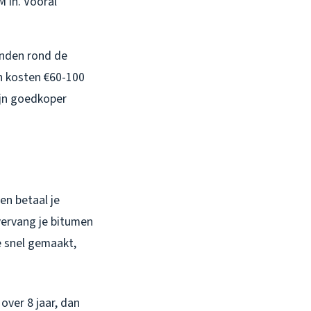
 in. Vooral
anden rond de
n kosten €60-100
ijn goedkoper
n betaal je
 vervang je bitumen
e snel gemaakt,
over 8 jaar, dan