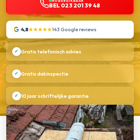
NU BEREIKBAAR
BEL 023 201 39 48
4,8
★★★★★
143 Google reviews
✓
Gratis telefonisch advies
✓
Gratis dakinspectie
✓
10 jaar schriftelijke garantie