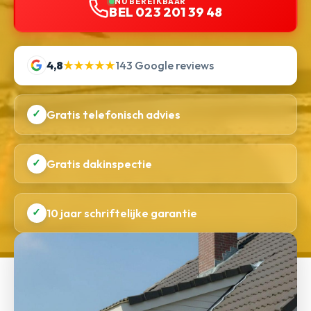
NU BEREIKBAAR
BEL 023 201 39 48
4,8
★★★★★
143 Google reviews
✓
Gratis telefonisch advies
✓
Gratis dakinspectie
✓
10 jaar schriftelijke garantie