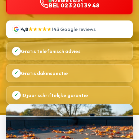
NU BEREIKBAAR
BEL 023 201 39 48
4,8
★★★★★
143 Google reviews
✓
Gratis telefonisch advies
✓
Gratis dakinspectie
✓
10 jaar schriftelijke garantie