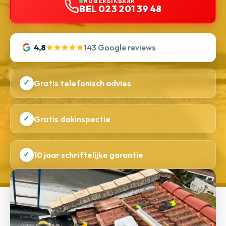
NU BEREIKBAAR
BEL 023 201 39 48
4,8
★★★★★
143 Google reviews
✓
Gratis telefonisch advies
✓
Gratis dakinspectie
✓
10 jaar schriftelijke garantie