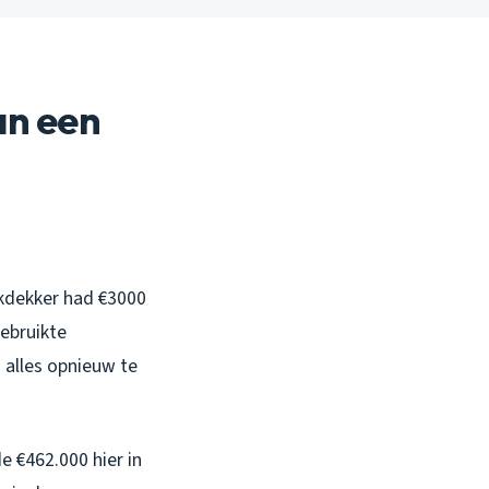
an een
akdekker had €3000
ebruikte
 alles opnieuw te
e €462.000 hier in