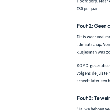
Hoofddorp. Maar e
€30 per jaar.
Fout 2: Geen c
Dit is waar veel m
lidmaatschap. Vori
klusjesman was zo
KOMO-gecertificee
volgens de juiste
scheelt later een 
Fout 3: Te wei
“Ja, we hebben vee