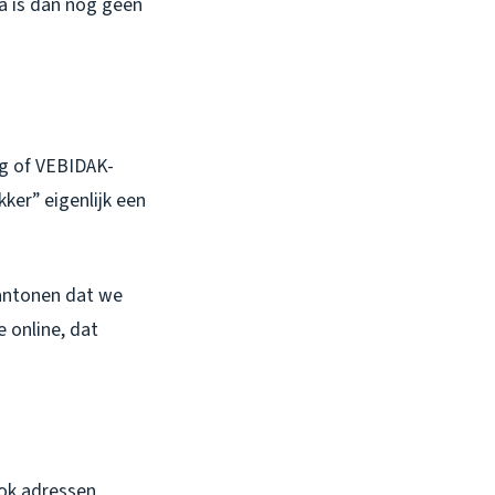
a is dan nog geen
ng of VEBIDAK-
kker” eigenlijk een
aantonen dat we
e online
, dat
ook adressen