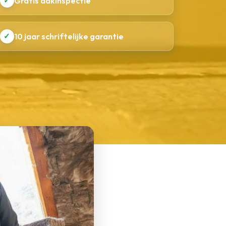
✓
Gratis dakinspectie
✓
10 jaar schriftelijke garantie