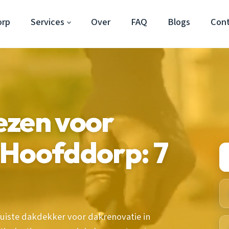
orp
Services
Over
FAQ
Blogs
Con
ezen voor
 Hoofddorp: 7
 juiste dakdekker voor dakrenovatie in