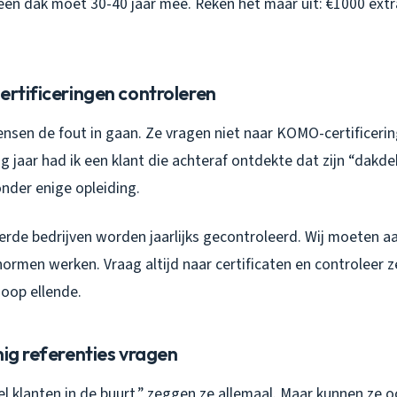
en dak moet 30-40 jaar mee. Reken het maar uit: €1000 extr
ertificeringen controleren
ensen de fout in gaan. Ze vragen niet naar KOMO-certificeri
g jaar had ik een klant die achteraf ontdekte dat zijn “dakde
nder enige opleiding.
rde bedrijven worden jaarlijks gecontroleerd. Wij moeten 
 normen werken.
Vraag altijd naar certificaten en controleer z
hoop ellende.
nig referenties vragen
l klanten in de buurt,” zeggen ze allemaal. Maar kunnen ze 