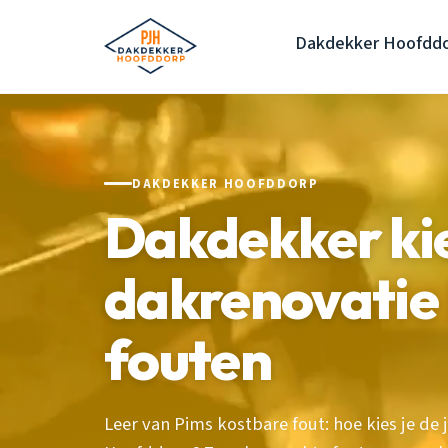
Dakdekker Hoofdd
DAKDEKKER HOOFDDORP
Dakdekker ki
dakrenovatie
fouten
Leer van Pims kostbare fout: hoe kies je de