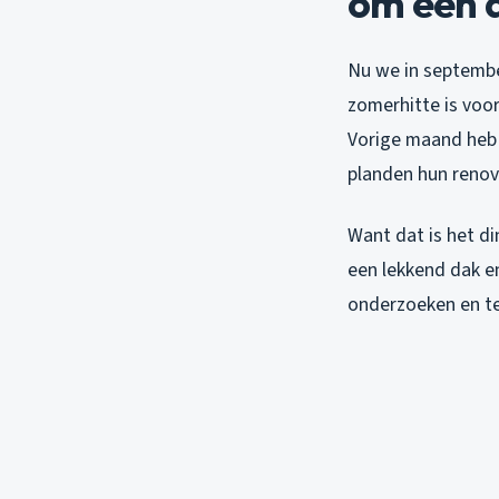
om een 
Nu we in september
zomerhitte is voo
Vorige maand heb 
planden hun renov
Want dat is het di
een lekkend dak e
onderzoeken en te