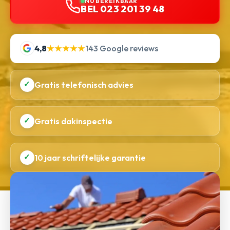
NU BEREIKBAAR
BEL 023 201 39 48
4,8
★★★★★
143 Google reviews
✓
Gratis telefonisch advies
✓
Gratis dakinspectie
✓
10 jaar schriftelijke garantie