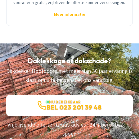
vooraf een gratis, vrijblijvende offerte zonder verrassingen.
Meer informatie
Daklekkage of dakschade?
Dakdekker Hoofddorp met meer dan 30 jaar ervaring is
klaar om u te helpen. Bel ons vandaag.
NU BEREIKBAAR
BEL 023 201 39 48
Vrijblijvende offerte · Gratis advies · 24/7 bereikbaar bij
spoed