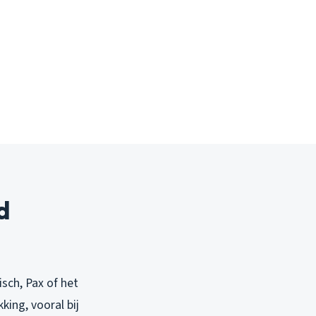
d
isch, Pax of het
ing, vooral bij