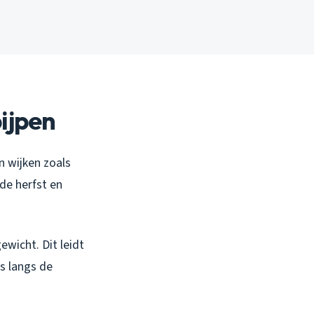
ijpen
n wijken zoals
 de herfst en
wicht. Dit leidt
s langs de