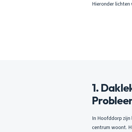
Hieronder lichten 
1. Dakl
Problee
In Hoofddorp zijn 
centrum woont. He