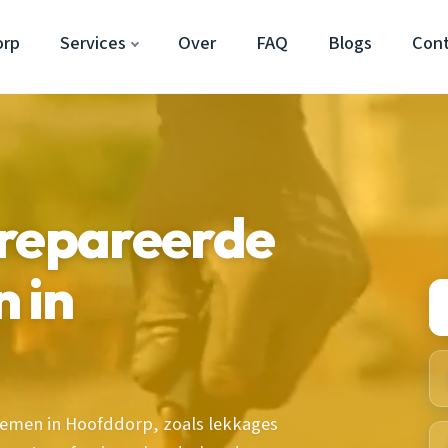
orp
Services
Over
FAQ
Blogs
Con
erepareerde
 in
men in Hoofddorp, zoals lekkages