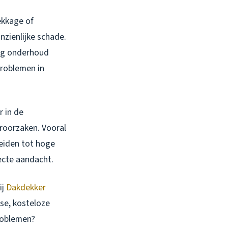
ekkage of
nzienlijke schade.
ig onderhoud
problemen in
r in de
roorzaken. Vooral
eiden tot hoge
ecte aandacht.
ij
Dakdekker
se, kosteloze
roblemen?