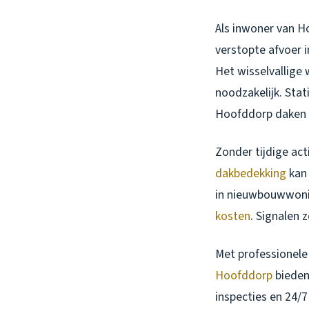
Als inwoner van H
verstopte afvoer i
Het wisselvallige
noodzakelijk. Sta
Hoofddorp daken b
Zonder tijdige ac
dakbedekking
kan 
in nieuwbouwwonin
kosten
. Signalen
Met professionele 
Hoofddorp
biede
inspecties en 24