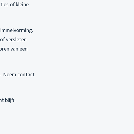
ies of kleine
chimmelvorming.
of versleten
oren van een
es. Neem contact
blijft.