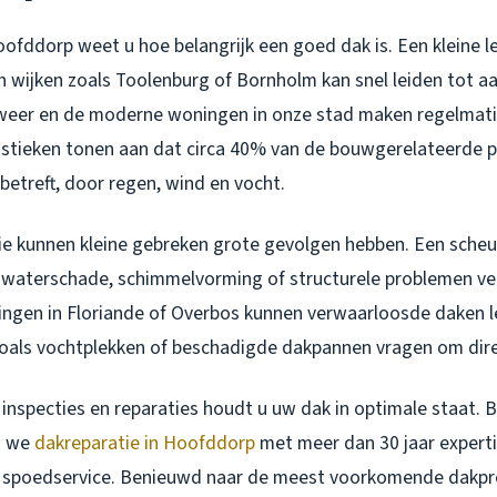
oofddorp weet u hoe belangrijk een goed dak is. Een kleine l
n wijken zoals Toolenburg of Bornholm kan snel leiden tot aa
 weer en de moderne woningen in onze stad maken regelmat
tistieken tonen aan dat circa 40% van de bouwgerelateerde 
etreft, door regen, wind en vocht.
tie kunnen kleine gebreken grote gevolgen hebben. Een scheu
waterschade, schimmelvorming of structurele problemen ve
gen in Floriande of Overbos kunnen verwaarloosde daken l
 zoals vochtplekken of beschadigde dakpannen vragen om dir
inspecties en reparaties houdt u uw dak in optimale staat. B
n we
dakreparatie in Hoofddorp
met meer dan 30 jaar experti
/7 spoedservice. Benieuwd naar de meest voorkomende dakp